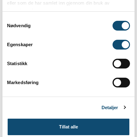
eller som de har samlet inn gjennom din bruk av
tjenestene deres.
Samtykkevalg
Nødvendig
Egenskaper
Statistikk
Markedsføring
Detaljer
Tillat alle