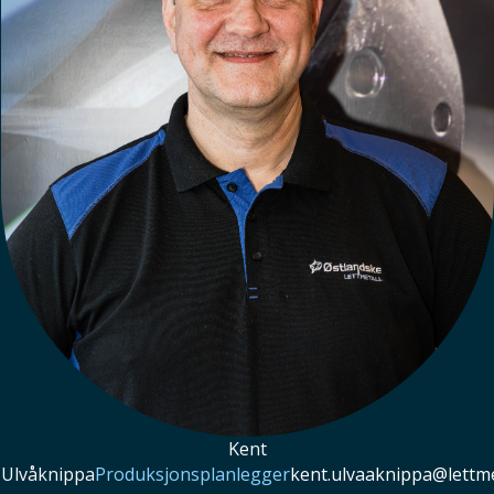
Kent
Ulvåknippa
Produksjonsplanlegger
kent.ulvaaknippa@lettme