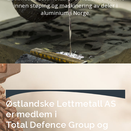
innen støping og maskinering av deler i
aluminium i Norge.
Østlandske Lettmetall AS
er medlem i
Total Defence Group og