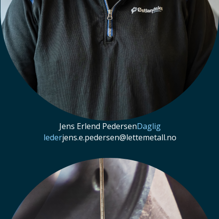
Jens Erlend Pedersen
Daglig
leder
jens.e.pedersen@lettemetall.no