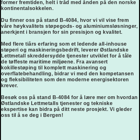
former fremtiden, helt i tråd med ånden på den norske
kontinentalsokkelen.
Du finner oss på stand
B-4084
, hvor vi vil vise frem
våre høykvalitets støpegods- og aluminiumsløsninger,
anerkjent i bransjen for sin presisjon og kvalitet.
Med flere tiårs erfaring som et ledende all-inhouse
støperi og maskineringsbedrift, leverer Østlandske
Lettmetall skreddersydde tjenester utviklet for å tåle
de tøffeste maritime miljøene. Fra avansert
kokillestøping til komplett maskinering og
overflatebehandling, bidrar vi med den kompetansen
og fleksibiliteten som den moderne energisektoren
krever.
Besøk oss på stand
B-4084
for å lære mer om hvordan
Østlandske Lettmetalls tjenester og tekniske
ekspertise kan bidra på ditt neste prosjekt. Vi gleder
oss til å se deg i Bergen!